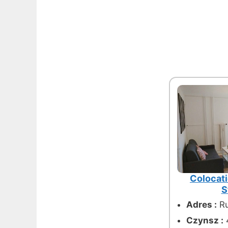
Colocati
S
Adres :
Ru
Czynsz :