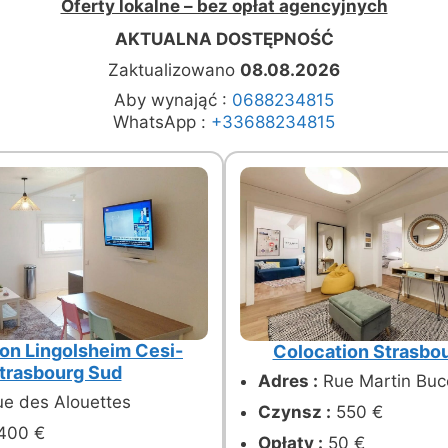
Oferty lokalne – bez opłat agencyjnych
AKTUALNA DOSTĘPNOŚĆ
Zaktualizowano
08.08.2026
Aby wynająć :
0688234815
WhatsApp :
+33688234815
on Lingolsheim Cesi-
Colocation Strasbo
trasbourg Sud
Adres :
Rue Martin Buc
e des Alouettes
Czynsz :
550 €
400 €
Opłaty :
50 €