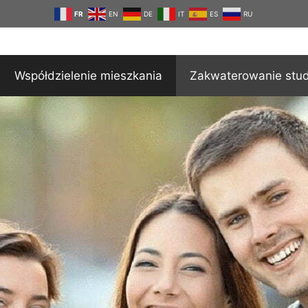
FR
EN
DE
IT
ES
RU
Współdzielenie mieszkania
Zakwaterowanie stu