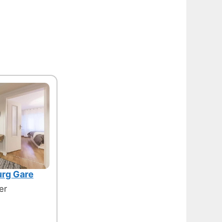
urg Gare
er