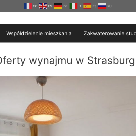
FR
EN
DE
IT
ES
RU
Współdzielenie mieszkania
Zakwaterowanie stu
Oferty wynajmu w Strasburg