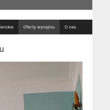
denckie
Oferty wynajmu
O nas
u