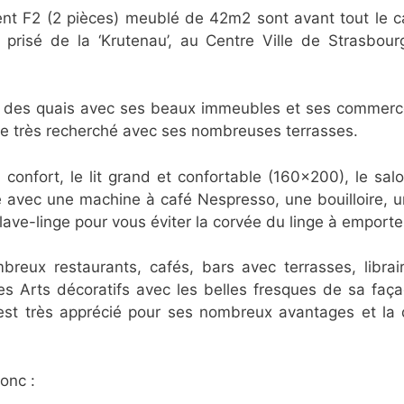
t F2 (2 pièces) meublé de 42m2 sont avant tout le calm
 prisé de la ‘Krutenau’, au Centre Ville de Strasbou
 des quais avec ses beaux immeubles et ses commerc
ce très recherché avec ses nombreuses terrasses.
confort, le lit grand et confortable (160×200), le sa
 avec une machine à café Nespresso, une bouilloire, un
lave-linge pour vous éviter la corvée du linge à emport
reux restaurants, cafés, bars avec terrasses, librai
es Arts décoratifs avec les belles fresques de sa faç
st très apprécié pour ses nombreux avantages et la q
onc :