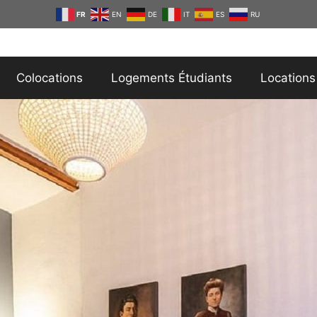
FR
EN
DE
IT
ES
RU
Colocations
Logements Étudiants
Locations