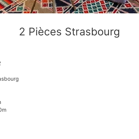
2 Pièces Strasbourg
2
rasbourg
m
00m