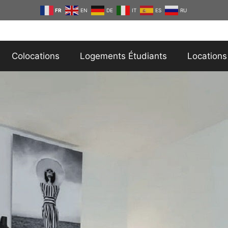
FR
EN
DE
IT
ES
RU
Colocations
Logements Étudiants
Locations