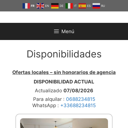
Saltar
FR
EN
DE
IT
ES
RU
al
contenido
Menú
Disponibilidades
Ofertas locales – sin honorarios de agencia
DISPONIBILIDAD ACTUAL
Actualizado
07/08/2026
Para alquilar :
0688234815
WhatsApp :
+33688234815