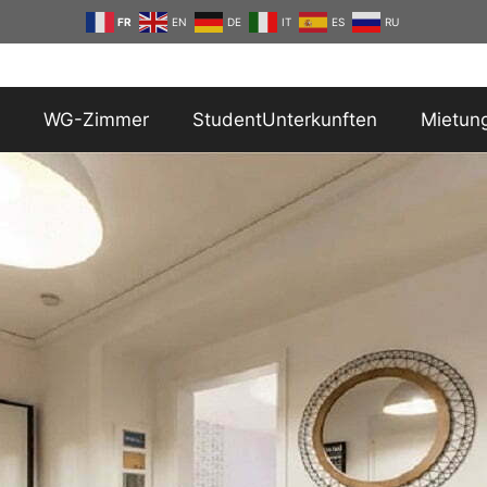
FR
EN
DE
IT
ES
RU
WG-Zimmer
StudentUnterkunften
Mietun