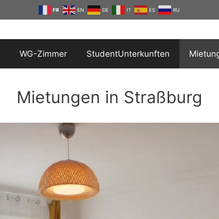
FR
EN
DE
IT
ES
RU
WG-Zimmer
StudentUnterkunften
Mietun
Mietungen in Straßburg