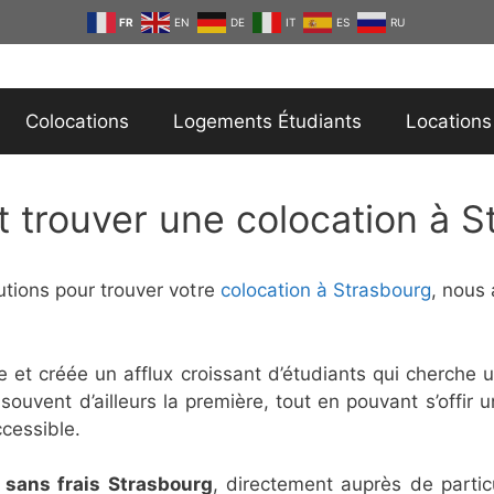
FR
EN
DE
IT
ES
RU
Colocations
Logements Étudiants
Locations
trouver une colocation à S
utions pour trouver votre
colocation à Strasbourg
, nous
e et créée un afflux croissant d’étudiants qui cherch
uvent d’ailleurs la première, tout en pouvant s’offir u
ccessible.
 sans frais Strasbourg
, directement auprès de parti