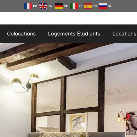
FR
EN
DE
IT
ES
RU
Colocations
Logements Étudiants
Locations