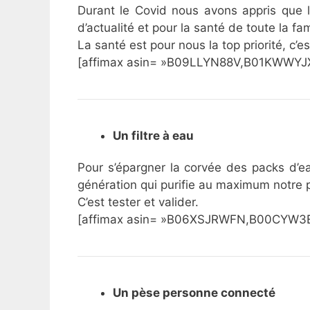
Durant le Covid nous avons appris que l’
d’actualité et pour la santé de toute la fam
La santé est pour nous la top priorité, c’
[affimax asin= »B09LLYN88V,B01KWWYJX
Un filtre à eau
Pour s’épargner la corvée des packs d’ea
génération qui purifie au maximum notre pr
C’est tester et valider.
[affimax asin= »B06XSJRWFN,B00CYW3EV
Un pèse personne connecté