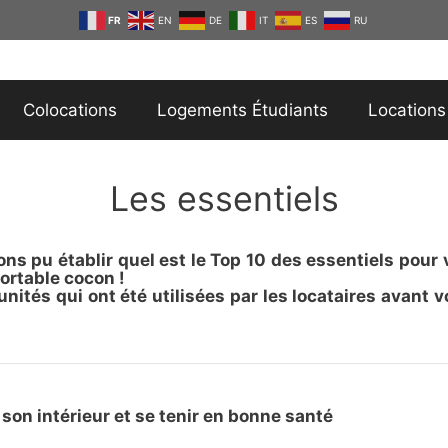
FR
EN
DE
IT
ES
RU
Colocations
Logements Étudiants
Locations
Les essentiels
ns pu établir quel est le Top 10 des essentiels pour
ortable cocon !
unités qui ont été utilisées par les locataires avant
 son intérieur et se tenir en bonne santé