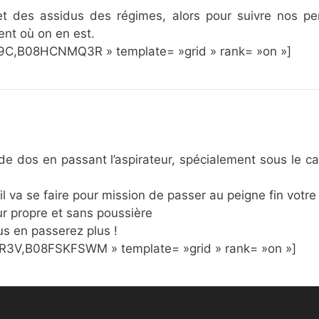
 des assidus des régimes, alors pour suivre nos pe
nt où on en est.
C,B08HCNMQ3R » template= »grid » rank= »on »]
e dos en passant l’aspirateur, spécialement sous le ca
 il va se faire pour mission de passer au peigne fin vot
eur propre et sans poussière
us en passerez plus !
V,B08FSKFSWM » template= »grid » rank= »on »]