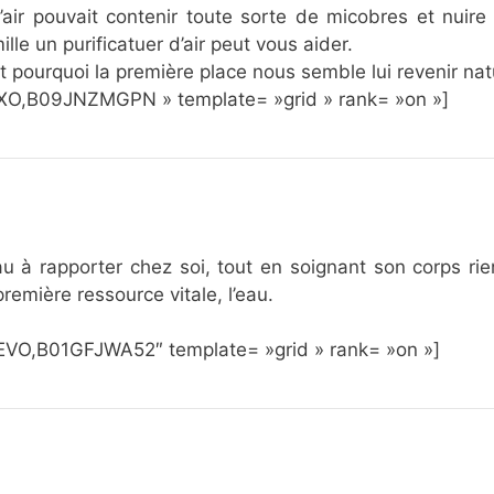
air pouvait contenir toute sorte de micobres et nuire
ille un purificatuer d’air peut vous aider.
est pourquoi la première place nous semble lui revenir na
O,B09JNZMGPN » template= »grid » rank= »on »]
u à rapporter chez soi, tout en soignant son corps rie
emière ressource vitale, l’eau.
O,B01GFJWA52″ template= »grid » rank= »on »]