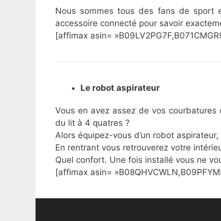
Nous sommes tous des fans de sport et
accessoire connecté pour savoir exacteme
[affimax asin= »B09LV2PG7F,B071CMGR9
Le robot aspirateur
Vous en avez assez de vos courbatures d
du lit à 4 quatres ?
Alors équipez-vous d’un robot aspirateur,
En rentrant vous retrouverez votre intéri
Quel confort. Une fois installé vous ne vo
[affimax asin= »B08QHVCWLN,B09PFYMR3