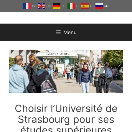
Aller
FR
EN
DE
IT
ES
RU
au
contenu
Menu
Choisir l’Université de
Strasbourg pour ses
études supérieures